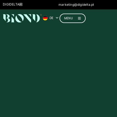
ES
DIGIDELTA
marketing@digidelta.pt
FR
DE
IT
MENU