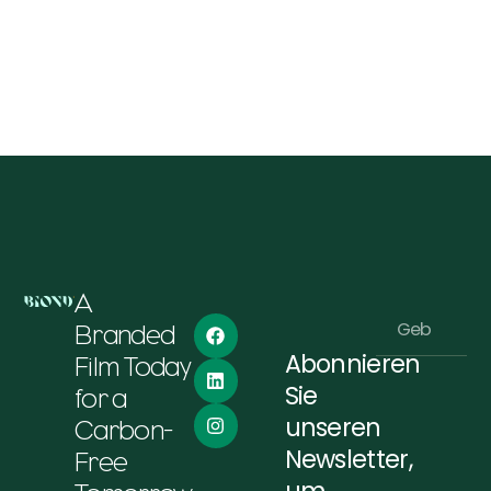
A
Branded
Abonnieren
Film Today
Alternative:
Sie
for a
unseren
Carbon-
Newsletter,
Free