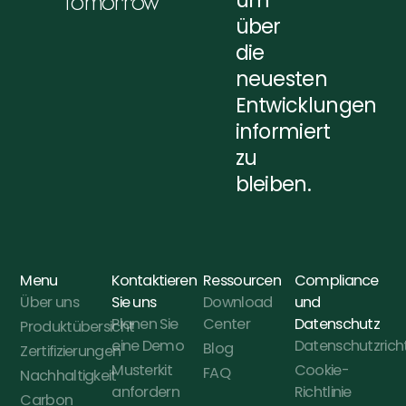
um
Tomorrow
über
die
neuesten
Entwicklungen
informiert
zu
bleiben.
Menu
Kontaktieren
Ressourcen
Compliance
Über uns
Sie uns
Download
und
Planen Sie
Center
Datenschutz
Produktübersicht
eine Demo
Datenschutzricht
Blog
Zertifizierungen
Musterkit
Cookie-
FAQ
Nachhaltigkeit
anfordern
Richtlinie
Carbon