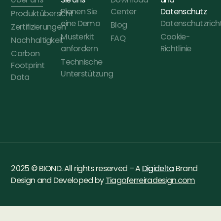
Planen Sie
Center
Datenschutz
Produktübersicht
eine Demo
Datenschutzricht
Blog
Zertifizierungen
Musterkit
Cookie-
FAQ
Nachhaltigkeit
anfordern
Richtlinie
Carbon
Technische
Footprint
Unterstützung
Data
2025 © BIOND. All rights reserved – A
Digidelta
Brand
Design and Developed by
Tiagoferreiradesign.com