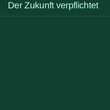
D
e
r
Z
u
k
u
n
f
t
v
e
r
p
f
l
i
c
h
t
e
t