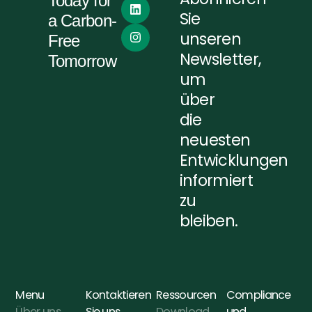
Today for
Sie
a Carbon-
unseren
Free
Newsletter,
Tomorrow
um
über
die
neuesten
Entwicklungen
informiert
zu
bleiben.
Menu
Kontaktieren
Ressourcen
Compliance
Über uns
Sie uns
Download
und