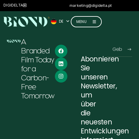
ES
DIGIDELTA
marketing@digidelta.pt
FR
DE
IT
MENU
A
Branded
Abonnieren
Film Today
Alternative:
Sie
for a
unseren
Carbon-
Newsletter,
Free
um
Tomorrow
über
die
neuesten
Entwicklungen