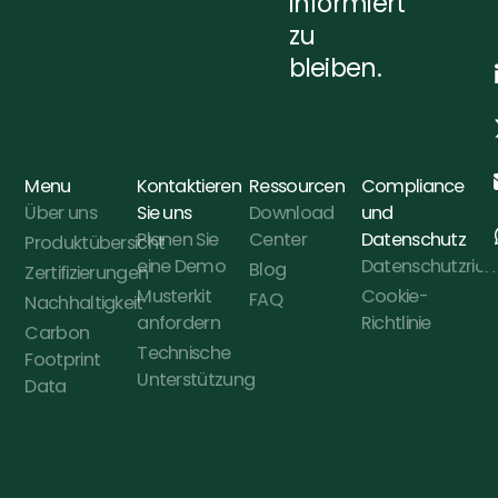
informiert
zu
bleiben.
Menu
Kontaktieren
Ressourcen
Compliance
Über uns
Sie uns
Download
und
Planen Sie
Center
Datenschutz
Produktübersicht
eine Demo
Datenschutzricht
Blog
Zertifizierungen
Musterkit
Cookie-
FAQ
Nachhaltigkeit
anfordern
Richtlinie
Carbon
Technische
Footprint
Unterstützung
Data