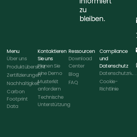
informiert
zu
bleiben.
Menu
Kontaktieren
Ressourcen
Compliance
Über uns
Sie uns
Download
und
Planen Sie
Center
Datenschutz
Produktübersicht
eine Demo
Datenschutzricht
Blog
Zertifizierungen
Musterkit
Cookie-
FAQ
Nachhaltigkeit
anfordern
Richtlinie
Carbon
Technische
Footprint
Unterstützung
Data