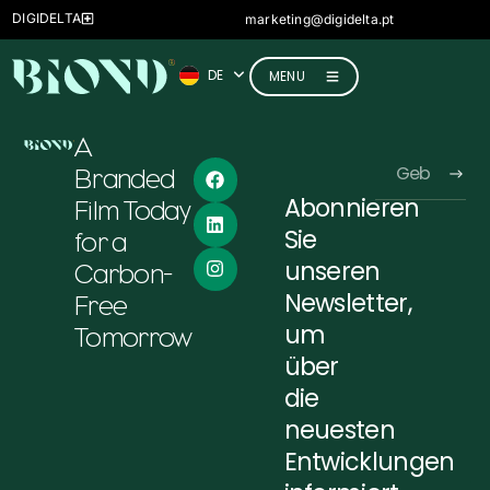
ES
DIGIDELTA
marketing@digidelta.pt
FR
DE
IT
MENU
A
Branded
Abonnieren
Film Today
Alternative:
Sie
for a
unseren
Carbon-
Newsletter,
Free
um
Tomorrow
über
die
neuesten
Entwicklungen