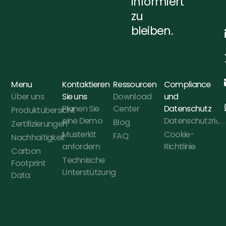
informiert
zu
bleiben.
Menu
Kontaktieren
Ressourcen
Compliance
Über uns
Sie uns
Download
und
Planen Sie
Center
Datenschutz
Produktübersicht
eine Demo
Datenschutzricht
Blog
Zertifizierungen
Musterkit
Cookie-
FAQ
Nachhaltigkeit
anfordern
Richtlinie
Carbon
Technische
Footprint
Unterstützung
Data