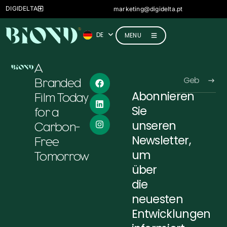
ES
DIGIDELTA
marketing@digidelta.pt
FR
DE
IT
MENU
A
Branded
Abonnieren
Film Today
Alternative:
Sie
for a
unseren
Carbon-
Newsletter,
Free
um
Tomorrow
über
die
neuesten
Entwicklungen