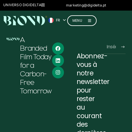
ES
UNIVERSO DIGIDELTA
marketing@digidelta.pt
IT
FR
DE
MENU
A
Branded
Abonnez-
Film Today
Alternative:
vous à
for a
notre
Carbon-
newsletter
Free
pour
Tomorrow
rester
au
courant
des