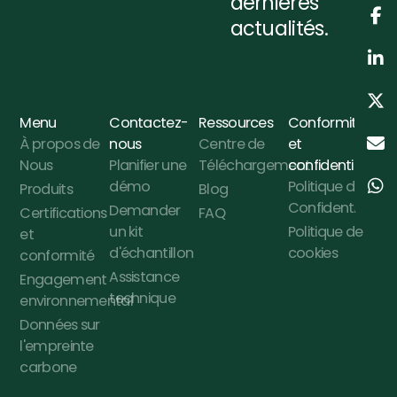
dernières
actualités.
Menu
Contactez-
Ressources
Conformité
À propos de
nous
Centre de
et
Nous
Planifier une
Téléchargement
confidentialité
démo
Politique de
Produits
Blog
Confidentialité
Demander
Certifications
FAQ
un kit
Politique de
et
d'échantillon
cookies
conformité
Assistance
Engagement
technique
environnemental
Données sur
l'empreinte
carbone