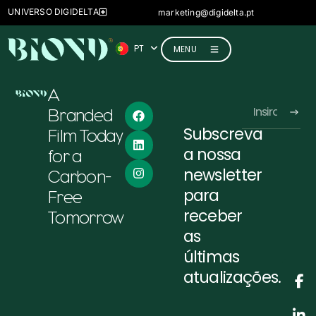
FR
UNIVERSO DIGIDELTA
marketing@digidelta.pt
IT
PT
DE
MENU
A
Branded
Subscreva
Film Today
Alternative:
a nossa
for a
newsletter
Carbon-
para
Free
receber
Tomorrow
as
últimas
atualizações.