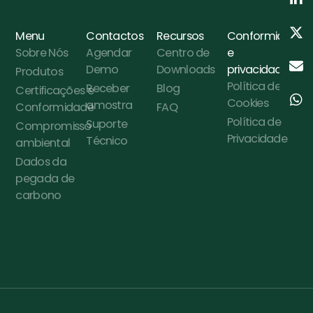
Menu
Contactos
Recursos
Conformidade
Sobre Nós
Agendar
Centro de
e
Demo
Downloads
privacidade
Produtos
Política de
Receber
Blog
Certificações e
Cookies
amostra
Conformidade
FAQ
Política de
Suporte
Compromisso
Privacidade
Técnico
ambiental
Dados da
pegada de
carbono