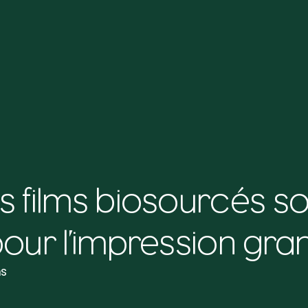
s films biosourcés so
pour l’impression gra
ms