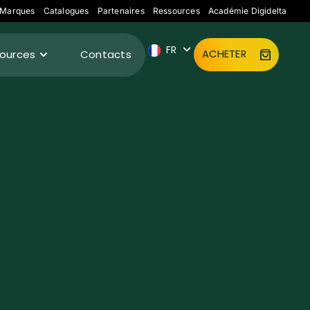
ES
Marques
Catalogues
Partenaires
Ressources
Académie Digidelta
IT
FR
DE
ources
Contacts
ACHETER