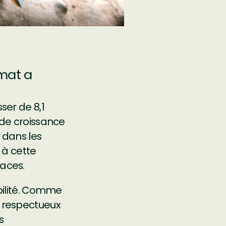
mat a
er de 8,1
x de croissance
 dans les
 à cette
caces.
bilité. Comme
et respectueux
s