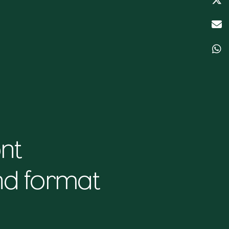
nt
nd format