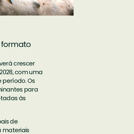
e formato
verá crescer
m 2028, com uma
 período. Os
minantes para
ptadas às
ais de
a materiais