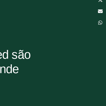
ed são
ande