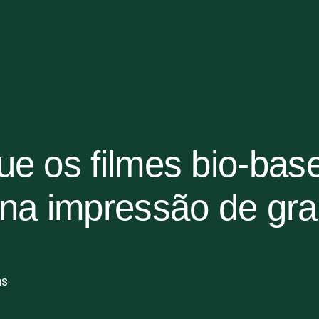
ue os filmes bio-bas
 na impressão de gr
ms