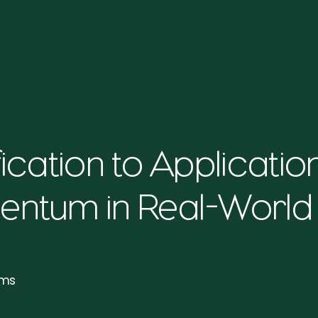
ication to Applicati
ntum in Real-World 
lms