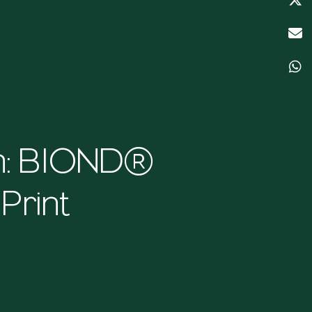
on: BIOND®
Print