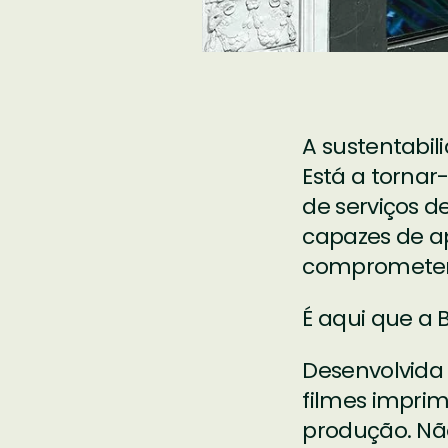
A sustentabil
Está a torna
de serviços d
capazes de a
comprometer 
É aqui que a
Desenvolvida
filmes imprim
produção. Nã