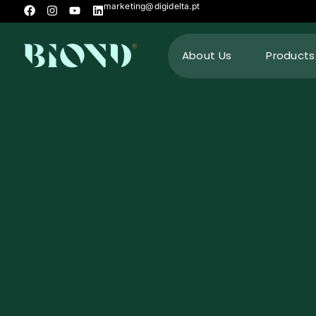
marketing@digidelta.pt
About Us
Products