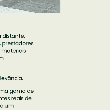
 distante.
, prestadores
 materiais
em
levância.
é uma gama de
tes reais de
mo um