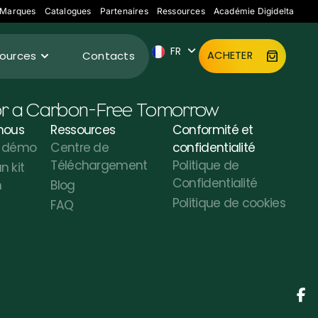
ES
Marques
Catalogues
Partenaires
Ressources
Académie Digidelta
IT
FR
DE
ources
Contacts
ACHETER
or a Carbon-Free Tomorrow
nous
Ressources
Conformité et
ne démo
Centre de
confidentialité
Téléchargement
Politique de
 kit
Confidentialité
n
Blog
Politique de cookies
FAQ