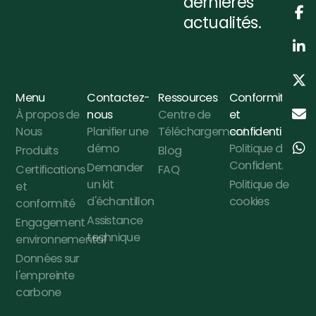
dernières
actualités.
Menu
Contactez-
Ressources
Conformité
À propos de
nous
Centre de
et
Nous
Planifier une
Téléchargement
confidentialité
démo
Politique de
Produits
Blog
Confidentialité
Demander
Certifications
FAQ
un kit
Politique de
et
d'échantillon
cookies
conformité
Assistance
Engagement
technique
environnemental
Données sur
l'empreinte
carbone