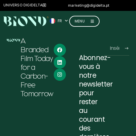
ES
UNIVERSO DIGIDELTA
marketing@digidelta.pt
IT
FR
DE
MENU
A
Branded
Abonnez-
Film Today
Alternative:
vous à
for a
notre
Carbon-
newsletter
Free
pour
Tomorrow
rester
au
courant
des