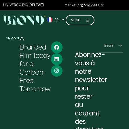
ES
UNIVERSO DIGIDELTA
marketing@digidelta.pt
IT
FR
DE
MENU
A
Branded
Abonnez-
Film Today
Alternative:
vous à
for a
notre
Carbon-
newsletter
Free
pour
Tomorrow
rester
au
courant
des