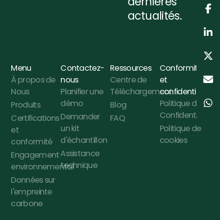
dernières
actualités.
Menu
Contactez-
Ressources
Conformité
À propos de
nous
Centre de
et
Nous
Planifier une
Téléchargement
confidentialité
démo
Politique de
Produits
Blog
Confidentialité
Demander
Certifications
FAQ
un kit
Politique de
et
d'échantillon
cookies
conformité
Assistance
Engagement
technique
environnemental
Données sur
l'empreinte
carbone