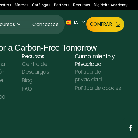
FR
sotros
Marcas
Catálogos
Partners
Recursos
Digidelta Academy
IT
ES
DE
cursos
Contactos
COMPRAR
for a Carbon-Free Tomorrow
Recursos
Cumplimiento y
na
Centro de
Privacidad
ón
Descargas
Política de
privacidad
de
Blog
Política de cookies
FAQ
co