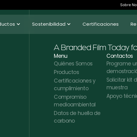
Sobre No
ductos
Sostenibilidad
Certificaciones
Re
A Branded Film Today f
Menu
Contactos
Quiénes Somos
Programe u
demostraci
Productos
Solicitar kit 
Certificaciones y
muestra
cumplimiento
Apoyo técni
Compromiso
medioambiental
Datos de huella de
carbono