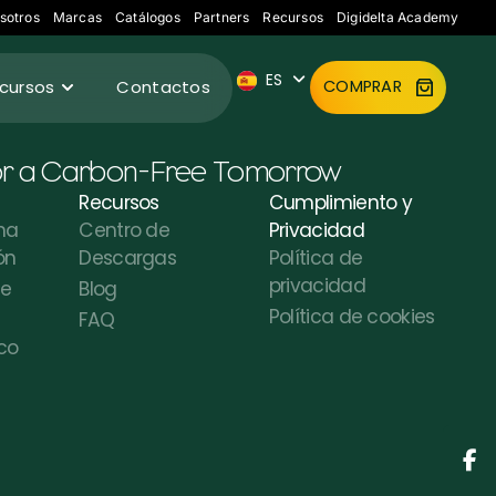
FR
sotros
Marcas
Catálogos
Partners
Recursos
Digidelta Academy
IT
ES
DE
cursos
Contactos
COMPRAR
or a Carbon-Free Tomorrow
Recursos
Cumplimiento y
na
Centro de
Privacidad
ón
Descargas
Política de
privacidad
de
Blog
Política de cookies
FAQ
co